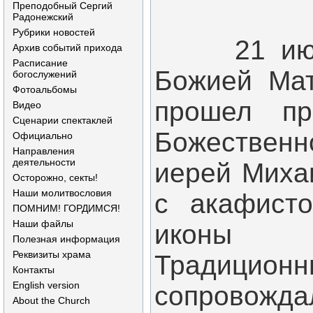
Преподобный Сергий
Радонежский
Рубрики новостей
21 июля 
Архив событий прихода
Расписание
Божией Мат
богослужений
Фотоальбомы
прошел пр
Видео
Сценарии спектаклей
Божественн
Официально
Направления
деятельности
иерей Миха
Осторожно, секты!
Наши молитвословия
с акафист
ПОМНИМ! ГОРДИМСЯ!
Наши файлы
иконы П
Полезная информация
Реквизиты храма
Традици
Контакты
English version
сопровожд
About the Church