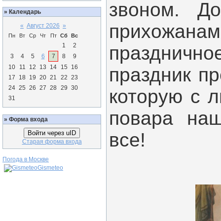
звоном. Д
»
Календарь
прихожа
«
Август 2026
»
Пн
Вт
Ср
Чт
Пт
Сб
Вс
1
2
праздничн
3
4
5
6
7
8
9
10
11
12
13
14
15
16
праздник пр
17
18
19
20
21
22
23
24
25
26
27
28
29
30
которую с 
31
повара наш
»
Форма входа
Войти через uID
все!
Старая форма входа
Погода в Москве
Gismeteo