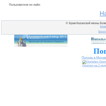
Пользователи он-лайн:
Н
© Храм Казанской иконы Божие
tova
Беспл
Пог
Погода в Москв
Gism
Прогноз на 2 не