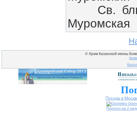
Св. блгв.
Муромская
Н
© Храм Казанской иконы Божие
tova
Беспл
Пог
Погода в Москв
Gism
Прогноз на 2 не