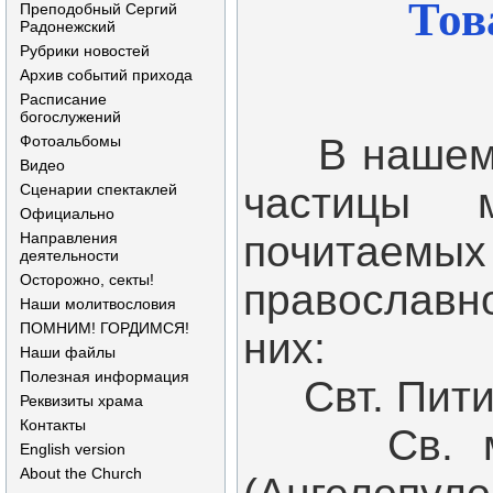
Тов
Преподобный Сергий
Радонежский
Рубрики новостей
Архив событий прихода
Расписание
богослужений
В нашем х
Фотоальбомы
Видео
частицы 
Сценарии спектаклей
Официально
почитаем
Направления
деятельности
Осторожно, секты!
православн
Наши молитвословия
ПОМНИМ! ГОРДИМСЯ!
них:
Наши файлы
Полезная информация
Свт. Пити
Реквизиты храма
Контакты
Св. муч.
English version
About the Church