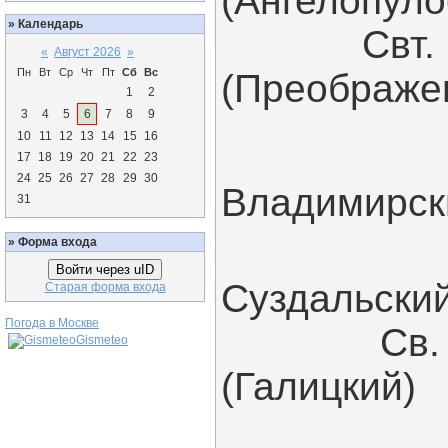
(Ангелопуло
»
Календарь
Свт. исп
«
Август 2026
»
Пн
Вт
Ср
Чт
Пт
Сб
Вс
(Преображе
1
2
3
4
5
6
7
8
9
Свт. 
10
11
12
13
14
15
16
17
18
19
20
21
22
23
24
25
26
27
28
29
30
Владимирск
31
Свт. 
»
Форма входа
Войти через uID
Суздальски
Старая форма входа
Погода в Москве
Св. исп
Gismeteo
(Галицкий)
Свт. 