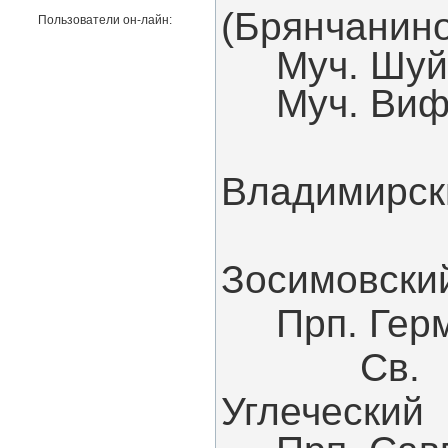
(Брянчанино
Пользователи он-лайн:
Муч. Шуй
Муч. Вифл
Прп.
Владимирск
Прп. 
Зосимовски
Прп. Герм
Св. блгв
Углеческий