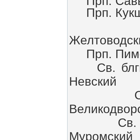
Прп. Савв
Прп. Кукш
Прп. 
Желтоводск
Прп. Пиме
Св. блгв.
Невский
Св. п
Великодвор
Св. блг
Муромский