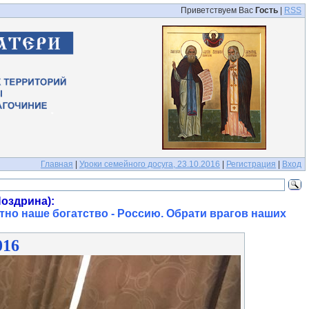
Приветствуем Вас
Гость
|
RSS
Главная
|
Уроки семейного досуга, 23.10.2016
|
Регистрация
|
Вход
оздрина):
тно наше богатство - Россию. Обрати врагов наших
016