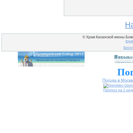
Н
© Храм Казанской иконы Божие
tova
Беспл
Пог
Погода в Москв
Gism
Прогноз на 2 не