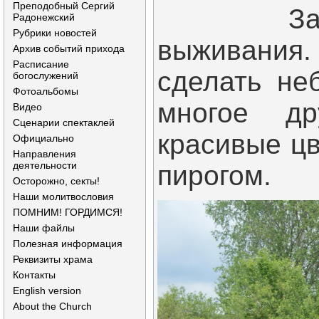
Преподобный Сергий
Занятие
Радонежский
Рубрики новостей
выживания.
Архив событий прихода
Расписание
сделать не
богослужений
Фотоальбомы
многое др
Видео
Сценарии спектаклей
красивые цв
Официально
Направления
деятельности
пирогом.
Осторожно, секты!
Наши молитвословия
ПОМНИМ! ГОРДИМСЯ!
Наши файлы
Полезная информация
Реквизиты храма
Контакты
English version
About the Church