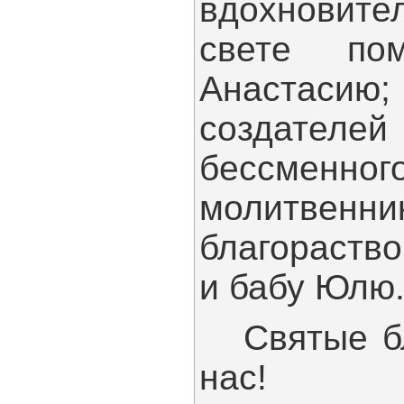
вдохновите
свете пом
Анастасию;
создателей
бессменно
молитвенни
благораство
и бабу Юлю
Святые бла
нас!