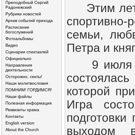
Преподобный Сергий
Этим летом
Радонежский
Рубрики новостей
спортивно-
Архив событий прихода
Расписание
семьи, любв
богослужений
Фотоальбомы
Петра и кня
Видео
Сценарии спектаклей
Официально
9 июля на
Направления
деятельности
состоялас
Осторожно, секты!
Наши молитвословия
которой пр
ПОМНИМ! ГОРДИМСЯ!
Наши файлы
Игра сост
Полезная информация
Реквизиты храма
подготовки 
Контакты
English version
выходом в
About the Church