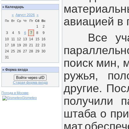
материаль
»
Календарь
«
Август 2026
»
авиацией в
Пн
Вт
Ср
Чт
Пт
Сб
Вс
1
2
3
4
5
6
7
8
9
Все участ
10
11
12
13
14
15
16
17
18
19
20
21
22
23
параллельн
24
25
26
27
28
29
30
31
поиск мин, 
»
Форма входа
ружья, пол
Войти через uID
Старая форма входа
другие. Пос
Погода в Москве
получили п
Gismeteo
штаба о пр
мат.обеспеч