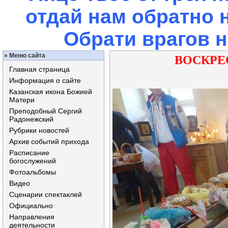
отдай нам обратно 
Обрати врагов 
»
Меню сайта
ВОСКРЕС
Главная страница
Информация о сайте
Казанская икона Божией
Матери
Преподобный Сергий
Радонежский
Рубрики новостей
Архив событий прихода
Расписание
богослужений
Фотоальбомы
Видео
Сценарии спектаклей
Официально
Направления
деятельности