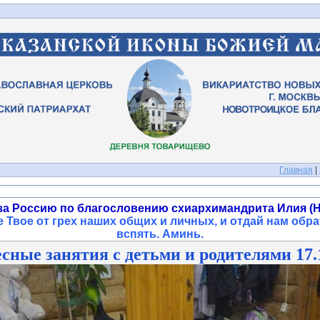
Главная
|
за Россию по благословению схиархимандрита Илия (Н
 Твое от грех наших общих и личных, и отдай нам обра
вспять. Аминь
.
сные занятия с детьми и родителями 17.