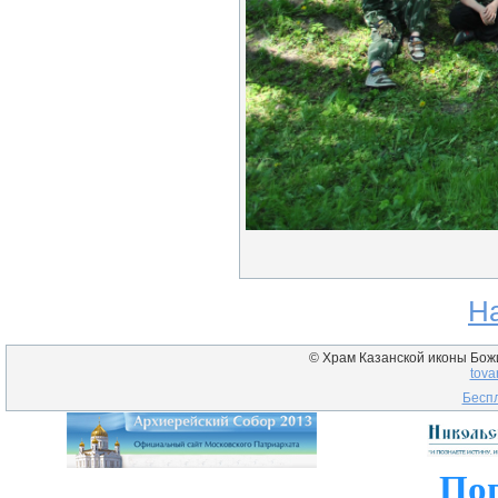
Н
© Храм Казанской иконы Божие
tova
Беспл
Пог