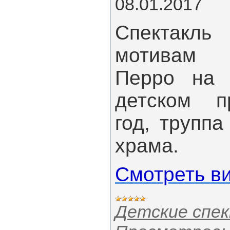
08.01.2017
Спектакл
мотивам 
Перро на 
детском п
год, трупп
храма.
Смотреть в
Детские спе