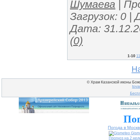
Шумаева
|
Пр
Загрузок:
0
|
Дата:
31.12.
(0)
1-10
1
Н
© Храм Казанской иконы Божие
tova
Беспл
Пог
Погода в Москв
Gism
Прогноз на 2 не