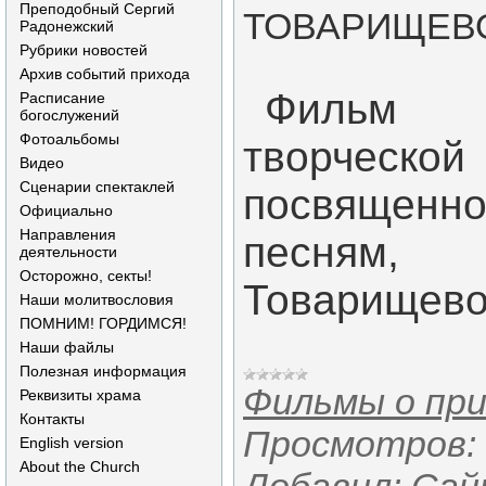
Преподобный Сергий
ТОВАРИЩЕВО,
Радонежский
Рубрики новостей
Архив событий прихода
Фильм 
Расписание
богослужений
Фотоальбомы
творческ
Видео
Сценарии спектаклей
посвященн
Официально
Направления
песням,
деятельности
Осторожно, секты!
Товарищево
Наши молитвословия
ПОМНИМ! ГОРДИМСЯ!
Наши файлы
Полезная информация
Фильмы о пр
Реквизиты храма
Контакты
Просмотров:
English version
About the Church