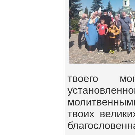
твоего мон
установленно
молитвенны
твоих великих
благословенн