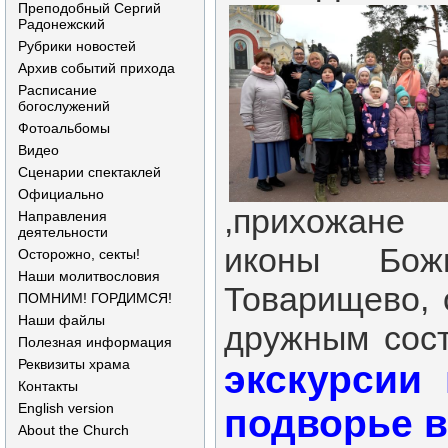
Преподобный Сергий
Радонежский
Рубрики новостей
Архив событий прихода
Расписание
богослужений
Фотоальбомы
Видео
Сценарии спектаклей
Официально
,прихожане
Направления
деятельности
иконы Бо
Осторожно, секты!
Наши молитвословия
Товарищево, 
ПОМНИМ! ГОРДИМСЯ!
Наши файлы
дружным сос
Полезная информация
Реквизиты храма
экскурсии
Контакты
English version
подворье в
About the Church