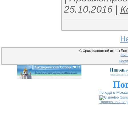
25.10.2016
|
К
Н
© Храм Казанской иконы Божие
tova
Беспл
Пог
Погода в Москв
Gism
Прогноз на 2 не