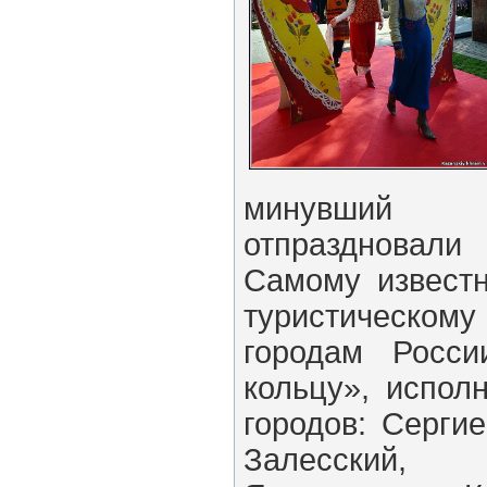
минувший 
отпраздновал
Самому извест
туристическом
городам Росси
кольцу», испол
городов: Серги
Залесский,