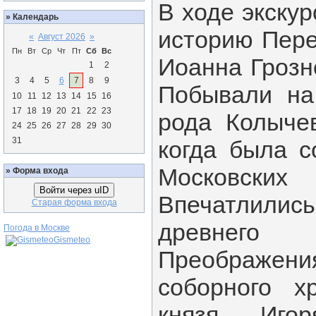
В ходе экскур
»
Календарь
историю Пере
«
Август 2026
»
Пн
Вт
Ср
Чт
Пт
Сб
Вс
Иоанна Грозн
1
2
3
4
5
6
7
8
9
Побывали на
10
11
12
13
14
15
16
17
18
19
20
21
22
23
рода Колыче
24
25
26
27
28
29
30
31
когда была с
Московски
»
Форма входа
Войти через uID
Впечатлили
Старая форма входа
древнего
Погода в Москве
Gismeteo
Преображени
соборного х
князя Игор