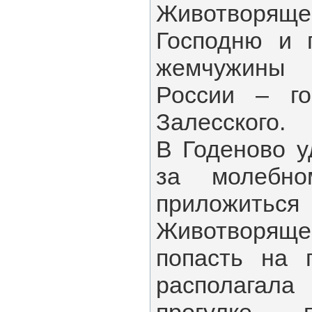
Животвор
Господню и 
жемчужины 
России – го
Залесского.
В Годеново у
за молебно
приложитьс
Животворя
попасть на 
располага