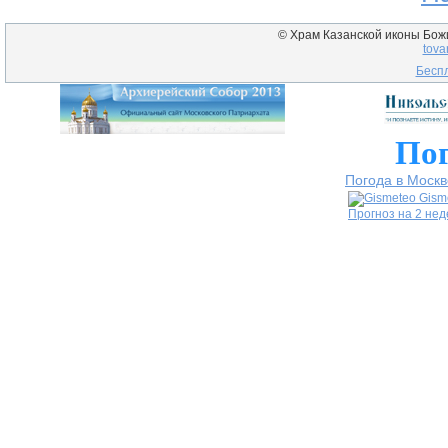
© Храм Казанской иконы Божие
tova
Беспл
Пог
Погода в Москв
Gism
Прогноз на 2 не