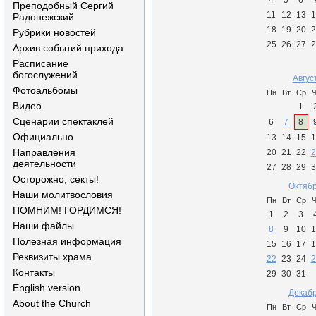
4
5
6
Преподобный Сергий
11
12
13
1
Радонежский
18
19
20
2
Рубрики новостей
25
26
27
2
Архив событий прихода
Расписание
богослужений
Авгус
Фотоальбомы
Пн
Вт
Ср
Ч
Видео
1
Сценарии спектаклей
6
7
8
Официально
13
14
15
1
Направления
20
21
22
2
деятельности
27
28
29
3
Осторожно, секты!
Октябр
Наши молитвословия
Пн
Вт
Ср
Ч
ПОМНИМ! ГОРДИМСЯ!
1
2
3
Наши файлы
8
9
10
1
Полезная информация
15
16
17
1
Реквизиты храма
22
23
24
2
Контакты
29
30
31
English version
Декабр
About the Church
Пн
Вт
Ср
Ч