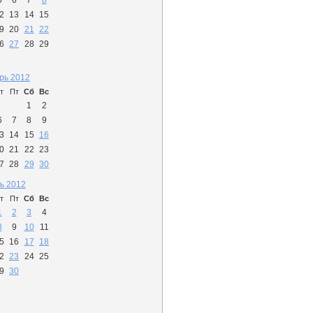
5
6
7
8
2
13
14
15
9
20
21
22
6
27
28
29
рь 2012
т
Пт
Сб
Вс
1
2
6
7
8
9
3
14
15
16
0
21
22
23
7
28
29
30
ь 2012
т
Пт
Сб
Вс
1
2
3
4
8
9
10
11
5
16
17
18
2
23
24
25
9
30