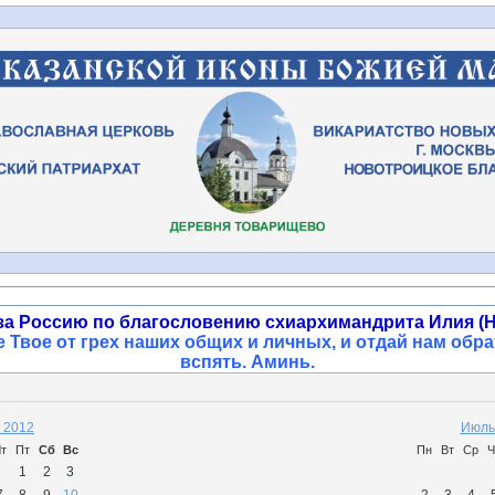
за Россию по благословению схиархимандрита Илия (Н
 Твое от грех наших общих и личных, и отдай нам обра
вспять. Аминь
.
 2012
Июль
т
Пт
Сб
Вс
Пн
Вт
Ср
Ч
1
2
3