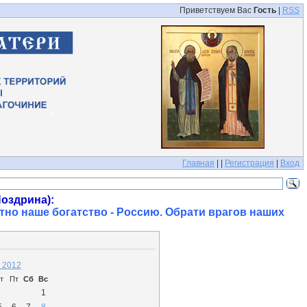
Приветствуем Вас
Гость
|
RSS
Главная
|
|
Регистрация
|
Вход
оздрина):
тно наше богатство - Россию. Обрати врагов наших
 2012
т
Пт
Сб
Вс
1