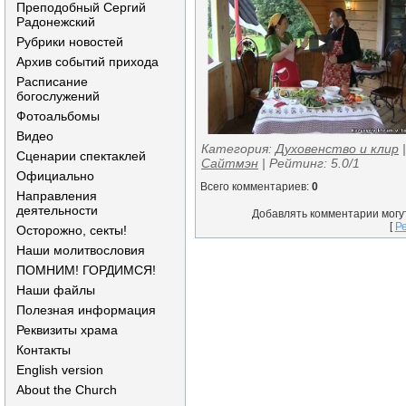
Преподобный Сергий
Радонежский
Рубрики новостей
Архив событий прихода
Расписание
богослужений
Фотоальбомы
Видео
Категория
:
Духовенство и клир
Сценарии спектаклей
Сайтмэн
|
Рейтинг
:
5.0
/
1
Официально
Всего комментариев
:
0
Направления
деятельности
Добавлять комментарии могу
[
Р
Осторожно, секты!
Наши молитвословия
ПОМНИМ! ГОРДИМСЯ!
Наши файлы
Полезная информация
Реквизиты храма
Контакты
English version
About the Church