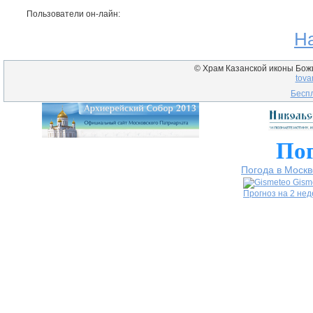
Пользователи он-лайн:
Н
© Храм Казанской иконы Божие
tova
Беспл
Пог
Погода в Москв
Gism
Прогноз на 2 не