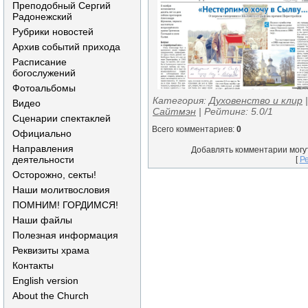
Преподобный Сергий
Радонежский
Рубрики новостей
Архив событий прихода
Расписание
богослужений
Фотоальбомы
Категория
:
Духовенство и клир
Видео
Сайтмэн
|
Рейтинг
:
5.0
/
1
Сценарии спектаклей
Всего комментариев
:
0
Официально
Направления
Добавлять комментарии могу
деятельности
[
Р
Осторожно, секты!
Наши молитвословия
ПОМНИМ! ГОРДИМСЯ!
Наши файлы
Полезная информация
Реквизиты храма
Контакты
English version
About the Church