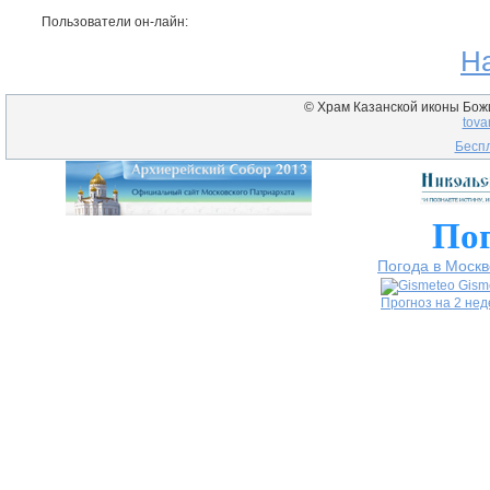
Пользователи он-лайн:
Н
© Храм Казанской иконы Божие
tova
Беспл
Пог
Погода в Москв
Gism
Прогноз на 2 не