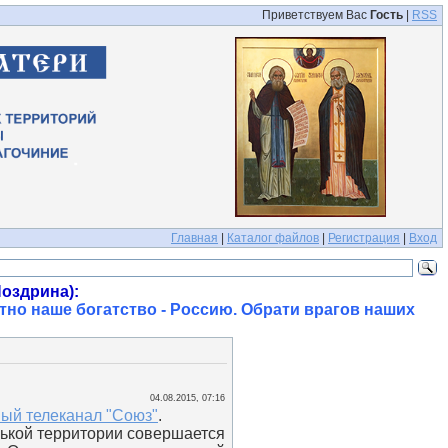
Приветствуем Вас
Гость
|
RSS
Главная
|
Каталог файлов
|
Регистрация
|
Вход
оздрина):
тно наше богатство - Россию. Обрати врагов наших
04.08.2015, 07:16
ый телеканал "Союз"
.
нькой территории совершается