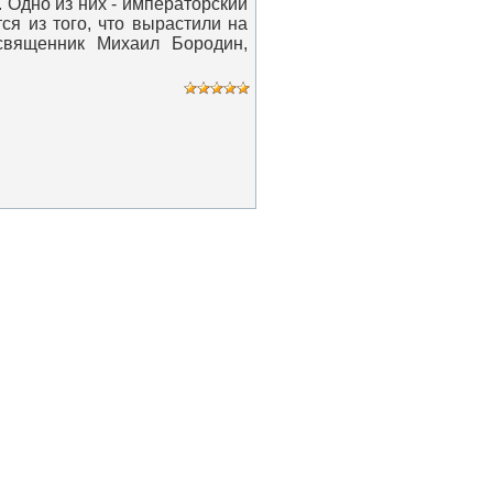
 Одно из них - императорский
я из того, что вырастили на
священник Михаил Бородин,