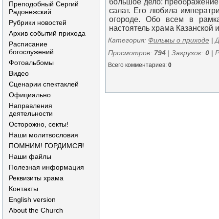
большое дело: преображение 
Преподобный Сергий
салат. Его любила императр
Радонежский
огороде. Обо всем в рамк
Рубрики новостей
настоятель храма Казанской
Архив событий прихода
Категория
:
Фильмы о приходе
|
Расписание
богослужений
Просмотров
:
794
|
Загрузок
:
0
|
Фотоальбомы
Всего комментариев
:
0
Видео
Сценарии спектаклей
Официально
Направления
деятельности
Осторожно, секты!
Наши молитвословия
ПОМНИМ! ГОРДИМСЯ!
Наши файлы
Полезная информация
Реквизиты храма
Контакты
English version
About the Church