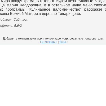
мира вокруг храма. А готовить будем незатейливые блюда.
ица Мария Феодоровна. А в остальном наше меню сложитс
ах программы "Кулинарное паломничество" расскажет 
 иконы Божией Матери в деревне Товарищево.
Добавил
:
Сайтмэн
Рейтинг
:
5.0
/
2
Добавлять комментарии могут только зарегистрированные пользователи.
[
Регистрация
|
Вход
]