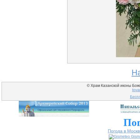
Н
© Храм Казанской иконы Божие
tova
Беспл
Пог
Погода в Москв
Gism