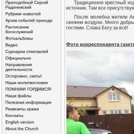
Преподобный Сергий
Традиционно крестный ход с 
Радонежский
источник. Там все присутств
Рубрики новостей
После молебна жители Акул
Архив событий прихода
свежем воздухе. Много добры
Расписание
гостями. Слава Богу за всё!
богослужений
Фотоальбомы
Фото корреспондента газет
Видео
Сценарии спектаклей
Официально
Направления
деятельности
Осторожно, секты!
Наши молитвословия
ПОМНИМ! ГОРДИМСЯ!
Наши файлы
Полезная информация
Реквизиты храма
Контакты
English version
About the Church