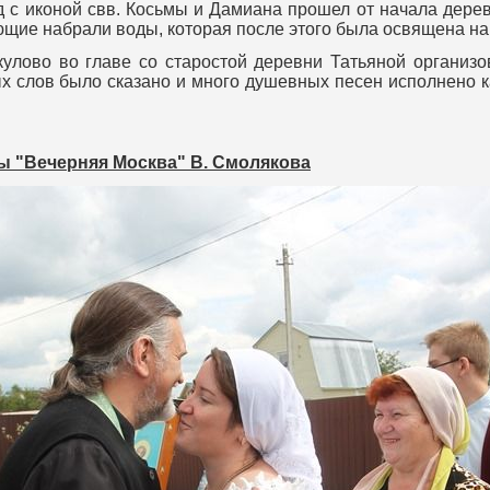
иконой свв. Косьмы и Дамиана прошел от начала деревни
ующие набрали воды, которая после этого была освящена н
ово во главе со старостой деревни Татьяной организов
х слов было сказано и много душевных песен исполнено ка
ы "Вечерняя Москва" В. Смолякова