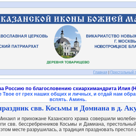
Главная
|
Престольный п
за Россию по благословению схиархимандрита Илия (Н
 Твое от грех наших общих и личных, и отдай нам обра
вспять. Аминь
.
аздник свв. Косьмы и Домиана в д. Аку
хаил и прихожане Казанского храма совершили молебен
яти свв. бессребренников Косьмы и Дамиана, престольный
а этом месте разрушилась, а традиция праздновать престол 